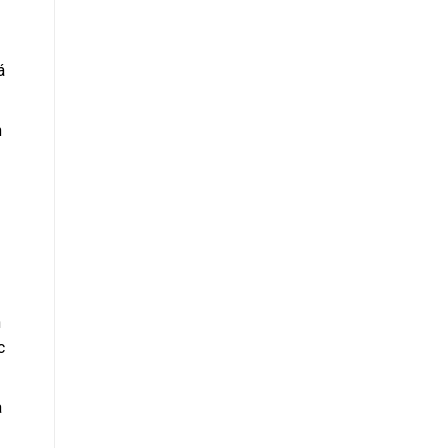
á
h
n
c
à