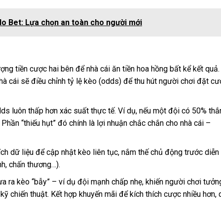
o Bet: Lựa chọn an toàn cho người mới
ng tiền cược hai bên để nhà cái ăn tiền hoa hồng bất kể kết quả.
à cái sẽ điều chỉnh tỷ lệ kèo (odds) để thu hút người chơi đặt cư
Odds luôn thấp hơn xác suất thực tế. Ví dụ, nếu một đội có 50% thắ
. Phần “thiếu hụt” đó chính là lợi nhuận chắc chắn cho nhà cái –
ch dữ liệu để cập nhật kèo liên tục, nắm thế chủ động trước diễn
ình, chấn thương…).
ưa ra kèo “bẫy” – ví dụ đội mạnh chấp nhẹ, khiến người chơi tưởn
ỹ chiến thuật. Kết hợp khuyến mãi để kích thích cược nhiều hơn, 