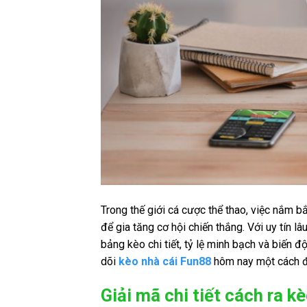
Trong thế giới cá cược thể thao, việc nắm b
để gia tăng cơ hội chiến thắng. Với uy tín 
bảng kèo chi tiết, tỷ lệ minh bạch và biến đ
dõi
kèo nhà cái Fun88
hôm nay một cách đầ
Giải mã chi tiết cách ra k