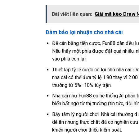
Bài viết liên quan:
Giải mã kèo Draw N
Đảm bảo lợi nhuận cho nhà cái
Để cân bằng tiền cược, Fun88 dàn đều lượ
Nếu thấy một phía được đặt quá nhiều, nh
vào phía còn lại.
Thiết lập tỷ lệ cược có lợi cho nhà cái: 
nhà cái có thể đưa tỷ lệ 1.90 thay vì 2.00
thường từ 5%–10% tùy trận.
Nhà cái như Fun88 có hệ thống AI phân tí
biến bất ngờ từ thị trường (tin tức, đội h
Bẫy tâm lý người chơi: Nhà cái thường đ
dễ ăn nhưng thực chất đã có nghiên cứu k
khiến người chơi thiếu kiểm soát.