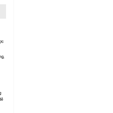
ợc
ng,
g
dễ