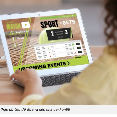
 thập dữ liệu để đưa ra kèo nhà cái Fun88