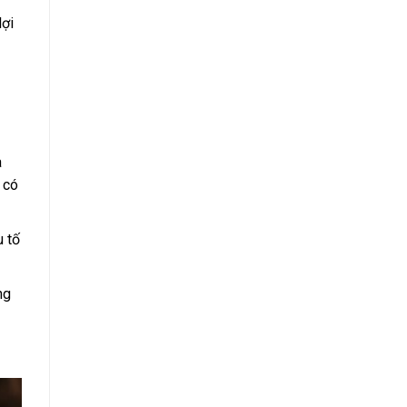
lợi
à
 có
u tố
ng