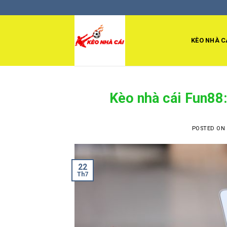
Skip
to
content
KÈO NHÀ C
Kèo nhà cái Fun88:
POSTED O
22
Th7