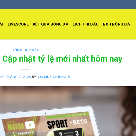
ÁI
LIVESCORE
KẾT QUẢ BÓNG ĐÁ
LỊCH THI ĐẤU
BXH BÓNG ĐÁ
TỔNG HỢP KÈO
 Cập nhật tỷ lệ mới nhất hôm nay
N
22 THÁNG 7, 2025
BY
YASSINE CHIKHAOUI