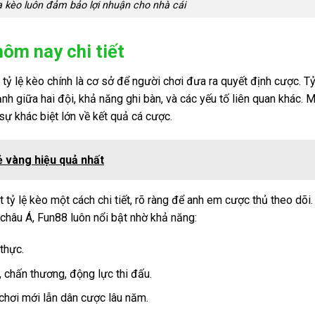
a kèo luôn đảm bảo lợi nhuận cho nhà cái
hôm nay chi tiết
 tỷ lệ kèo chính là cơ sở để người chơi đưa ra quyết định cược. Tỷ
nh giữa hai đội, khả năng ghi bàn, và các yếu tố liên quan khác. 
sự khác biệt lớn về kết quả cá cược.
ẻ vàng hiệu quả nhất
 tỷ lệ kèo một cách chi tiết, rõ ràng để anh em cược thủ theo dõi.
 châu Á, Fun88 luôn nổi bật nhờ khả năng:
thực.
h, chấn thương, động lực thi đấu.
 chơi mới lẫn dân cược lâu năm.