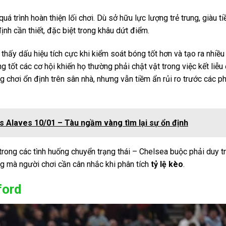
uá trình hoàn thiện lối chơi. Dù sở hữu lực lượng trẻ trung, giàu t
ịnh cần thiết, đặc biệt trong khâu dứt điểm.
hấy dấu hiệu tích cực khi kiểm soát bóng tốt hơn và tạo ra nhiều
g tốt các cơ hội khiến họ thường phải chật vật trong việc kết liễu
 chơi ổn định trên sân nhà, nhưng vẫn tiềm ẩn rủi ro trước các p
vs Alaves 10/01 – Tàu ngầm vàng tìm lại sự ổn định
rong các tình huống chuyển trạng thái – Chelsea buộc phải duy tr
ng mà người chơi cần cân nhắc khi phân tích
tỷ lệ kèo
.
ford