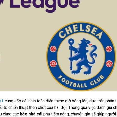
/1
cung cấp cái nhìn toàn diện trước giờ bóng lăn, dựa trên phân t
ếu tố chiến thuật then chốt của hai đội. Thông qua việc đánh giá ch
xỉu cùng các
kèo nhà cái
phụ tiềm năng, chuyên gia sẽ giúp người