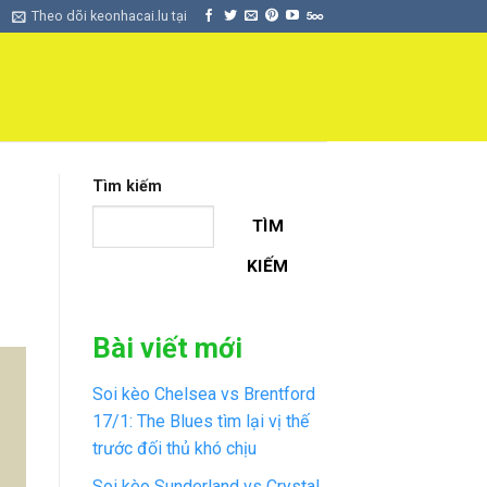
Theo dõi keonhacai.lu tại
Tìm kiếm
TÌM
KIẾM
Bài viết mới
Soi kèo Chelsea vs Brentford
17/1: The Blues tìm lại vị thế
trước đối thủ khó chịu
Soi kèo Sunderland vs Crystal