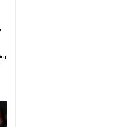
i
ẳng
g