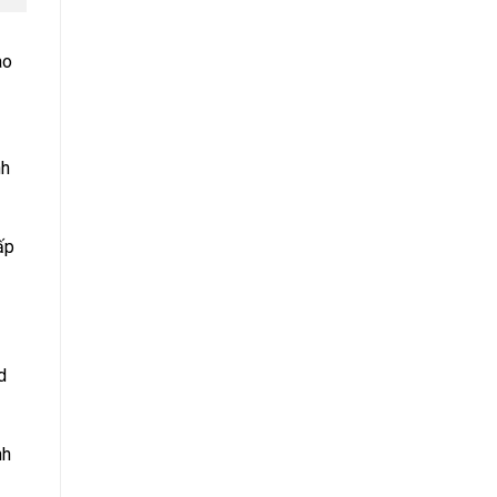
ao
nh
ấp
d
nh