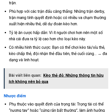
trận.
Phù hợp với các trận đấu căng thẳng: Những trận derby,
trận mang tính quyết định hoặc có nhiều va chạm thường
xuất hiện nhiều thẻ, dễ dự đoán kèo hơn.
Tỷ lệ ăn cược hấp dẫn: Vì ít người chơi hơn nên một số
nhà cái đưa ra tỷ lệ cao hơn cho loại kèo này.
Có nhiều hình thức cược: Bạn có thể chơi kèo tài/xỉu thẻ,
kèo chấp thẻ, đội nhận thẻ đầu tiên, thẻ cuối cùng… → đa
dạng và linh hoạt.
Bài viết liên quan:
Kèo thẻ đỏ: Những thông tin hữu
ích không nên bỏ qua
Nhược điểm
Phụ thuộc vào quyết định của trọng tài: Trọng tài có thể
“nương tay” hoặc “cứng rắn bất thường”, làm ảnh hưởng