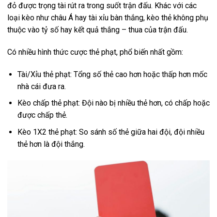
đỏ được trọng tài rút ra trong suốt trận đấu. Khác với các
loại kèo như châu Á hay tài xỉu bàn thắng, kèo thẻ không phụ
thuộc vào tỷ số hay kết quả thắng – thua của trận đấu.
Có nhiều hình thức cược thẻ phạt, phổ biến nhất gồm:
Tài/Xỉu thẻ phạt: Tổng số thẻ cao hơn hoặc thấp hơn mốc
nhà cái đưa ra.
Kèo chấp thẻ phạt: Đội nào bị nhiều thẻ hơn, có chấp hoặc
được chấp thẻ.
Kèo 1X2 thẻ phạt: So sánh số thẻ giữa hai đội, đội nhiều
thẻ hơn là đội thắng.