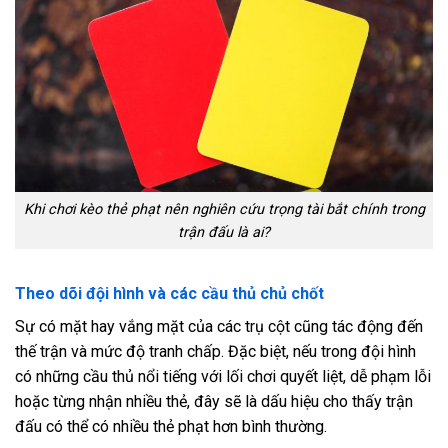
Khi chơi kèo thẻ phạt nên nghiên cứu trọng tài bắt chính trong
trận đấu là ai?
Theo dõi đội hình và các cầu thủ chủ chốt
Sự có mặt hay vắng mặt của các trụ cột cũng tác động đến
thế trận và mức độ tranh chấp. Đặc biệt, nếu trong đội hình
có những cầu thủ nổi tiếng với lối chơi quyết liệt, dễ phạm lỗi
hoặc từng nhận nhiều thẻ, đây sẽ là dấu hiệu cho thấy trận
đấu có thể có nhiều thẻ phạt hơn bình thường.