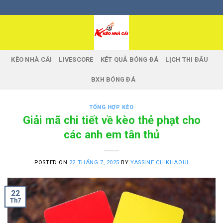
Skip
to
content
KÈO NHÀ CÁI
LIVESCORE
KẾT QUẢ BÓNG ĐÁ
LỊCH THI ĐẤU
BXH BÓNG ĐÁ
TỔNG HỢP KÈO
Giải mã chi tiết về kèo thẻ phạt cho
các anh em tân thủ
POSTED ON
22 THÁNG 7, 2025
BY
YASSINE CHIKHAOUI
22
Th7