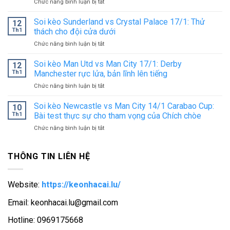
ở
Chức năng bình luận bị tắt
Soi
kèo
Soi kèo Sunderland vs Crystal Palace 17/1: Thử
12
Chelsea
Th1
thách cho đội cửa dưới
vs
ở
Chức năng bình luận bị tắt
Brentford
Soi
17/1:
kèo
Soi kèo Man Utd vs Man City 17/1: Derby
The
12
Sunderland
Blues
Th1
Manchester rực lửa, bản lĩnh lên tiếng
vs
tìm
ở
Chức năng bình luận bị tắt
Crystal
lại
Soi
Palace
vị
kèo
Soi kèo Newcastle vs Man City 14/1 Carabao Cup:
17/1:
10
thế
Man
Thử
Th1
Bài test thực sự cho tham vọng của Chích chòe
trước
Utd
thách
đối
ở
Chức năng bình luận bị tắt
vs
cho
thủ
Soi
Man
đội
khó
kèo
City
cửa
chịu
Newcastle
THÔNG TIN LIÊN HỆ
17/1:
dưới
vs
Derby
Man
Manchester
City
rực
Website:
https://keonhacai.lu/
14/1
lửa,
Carabao
bản
Email:
keonhacai.lu@gmail.com
Cup:
lĩnh
Bài
lên
Hotline: 0969175668
test
tiếng