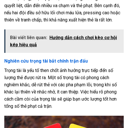
quyết liệt, dẫn đến nhiều va chạm và thẻ phạt. Bên cạnh đó,
nếu hai đội đều sở hữu lối chơi máu lửa, pressing cao hoặc
thiên về tranh chấp, thì khả năng xuất hiện thẻ là rất lớn.
Bài viết liên quan:
Hướng dẫn cách chơi kèo cơ hội
kép hiệu quả
Nghiên cứu trọng tài bắt chính trận đấu
Trọng tài là yếu tố then chốt ảnh hưởng trực tiếp đến số
lượng thẻ được rút ra. Một số trọng tài có phong cách
nghiêm khắc, dễ rút thẻ với các pha phạm lỗi, trong khi số
khác lại thiên về nhắc nhở, ít can thiệp. Việc hiểu rõ phong
cách cầm còi của trọng tài sẽ giúp bạn ước lượng tốt hơn
tổng số thẻ phạt cả trận.