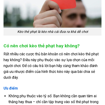
Kèo thẻ phạt là kèo nhà cái đưa ra khá dễ chơi
Có nên chơi kèo thẻ phạt hay không?
Rất nhiều các cược thủ băn khoăn có nên chơi kèo thẻ phạt
hay không? Điều này phụ thuộc vào sự lựa chọn của mỗi
người chơi. Để có câu trả lời bạn hãy cùng tham khảo đánh
giá ưu nhược điểm của hình thức kèo này qua bài chia sẻ
dưới đây.
Ưu điểm
Không phụ thuộc vào tỷ số: Bạn không cần quan tâm ai
thắng hay thua – chỉ cần tập trung vào số thẻ phạt trong