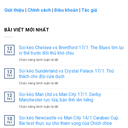
Giới thiệu
|
Chính sách
|
Điều khoản
|
Tác giả
BÀI VIẾT MỚI NHẤT
Soi kèo Chelsea vs Brentford 17/1: The Blues tìm lại
12
Th1
vị thế trước đối thủ khó chịu
ở
Chức năng bình luận bị tắt
Soi
kèo
Soi kèo Sunderland vs Crystal Palace 17/1: Thử
12
Chelsea
Th1
thách cho đội cửa dưới
vs
ở
Chức năng bình luận bị tắt
Brentford
Soi
17/1:
kèo
Soi kèo Man Utd vs Man City 17/1: Derby
The
12
Sunderland
Blues
Th1
Manchester rực lửa, bản lĩnh lên tiếng
vs
tìm
ở
Chức năng bình luận bị tắt
Crystal
lại
Soi
Palace
vị
kèo
Soi kèo Newcastle vs Man City 14/1 Carabao Cup:
17/1:
10
thế
Man
Thử
Th1
Bài test thực sự cho tham vọng của Chích chòe
trước
Utd
thách
đối