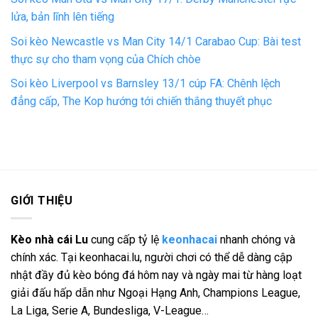
lửa, bản lĩnh lên tiếng
Soi kèo Newcastle vs Man City 14/1 Carabao Cup: Bài test
thực sự cho tham vọng của Chích chòe
Soi kèo Liverpool vs Barnsley 13/1 cúp FA: Chênh lệch
đẳng cấp, The Kop hướng tới chiến thắng thuyết phục
GIỚI THIỆU
Kèo nhà cái Lu
cung cấp tỷ lệ
keonhacai
nhanh chóng và
chính xác. Tại keonhacai.lu, người chơi có thể dễ dàng cập
nhật đầy đủ kèo bóng đá hôm nay và ngày mai từ hàng loạt
giải đấu hấp dẫn như Ngoại Hạng Anh, Champions League,
La Liga, Serie A, Bundesliga, V-League…