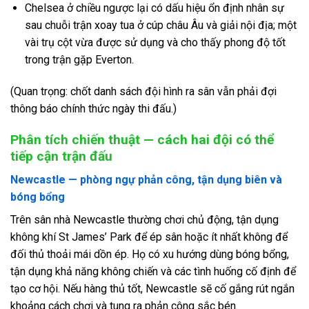
Chelsea ở chiều ngược lại có dấu hiệu ổn định nhân sự
sau chuỗi trận xoay tua ở cúp châu Âu và giải nội địa; một
vài trụ cột vừa được sử dụng và cho thấy phong độ tốt
trong trận gặp Everton.
(Quan trọng: chốt danh sách đội hình ra sân vẫn phải đợi
thông báo chính thức ngày thi đấu.)
Phân tích chiến thuật — cách hai đội có thể
tiếp cận trận đấu
Newcastle — phòng ngự phản công, tận dụng biên và
bóng bổng
Trên sân nhà Newcastle thường chơi chủ động, tận dụng
không khí St James’ Park để ép sân hoặc ít nhất không để
đối thủ thoải mái dồn ép. Họ có xu hướng dùng bóng bổng,
tận dụng khả năng không chiến và các tình huống cố định để
tạo cơ hội. Nếu hàng thủ tốt, Newcastle sẽ cố gắng rút ngắn
khoảng cách chơi và tung ra phản công sắc bén.