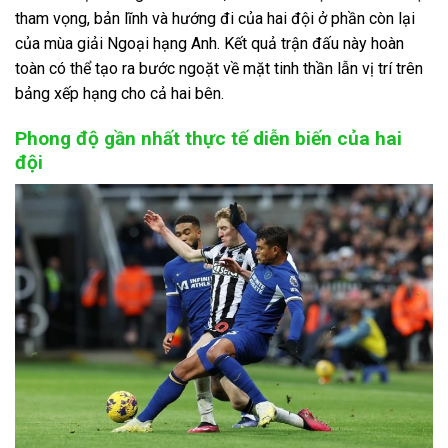
tham vọng, bản lĩnh và hướng đi của hai đội ở phần còn lại
của mùa giải Ngoại hạng Anh. Kết quả trận đấu này hoàn
toàn có thể tạo ra bước ngoặt về mặt tinh thần lẫn vị trí trên
bảng xếp hạng cho cả hai bên.
Phong độ gần nhất thực tế diễn biến của hai
đội