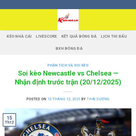
Skip
to
content
KÈO NHÀ CÁI
LIVESCORE
KẾT QUẢ BÓNG ĐÁ
LỊCH THI ĐẤU
BXH BÓNG ĐÁ
PHÂN TÍCH VÀ SOI KÈO
Soi kèo Newcastle vs Chelsea —
Nhận định trước trận (20/12/2025)
POSTED ON
15 THÁNG 12, 2025
BY
THÁI DƯƠNG
15
Th12