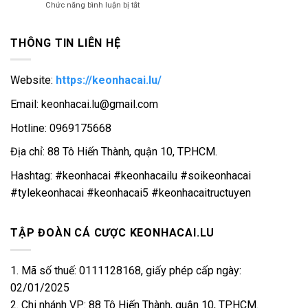
ở
Chức năng bình luận bị tắt
vs
cho
thủ
Soi
Man
đội
khó
kèo
City
cửa
chịu
Newcastle
THÔNG TIN LIÊN HỆ
17/1:
dưới
vs
Derby
Man
Manchester
City
rực
Website:
https://keonhacai.lu/
14/1
lửa,
Carabao
bản
Email:
keonhacai.lu@gmail.com
Cup:
lĩnh
Bài
lên
Hotline: 0969175668
test
tiếng
thực
Địa chỉ: 88 Tô Hiến Thành, quận 10, TP.HCM.
sự
cho
Hashtag: #keonhacai #keonhacailu #soikeonhacai
tham
#tylekeonhacai #keonhacai5 #keonhacaitructuyen
vọng
của
Chích
chòe
TẬP ĐOÀN CÁ CƯỢC KEONHACAI.LU
1. Mã số thuế: 0111128168, giấy phép cấp ngày:
02/01/2025
2. Chi nhánh VP: 88 Tô Hiến Thành, quận 10, TP.HCM.