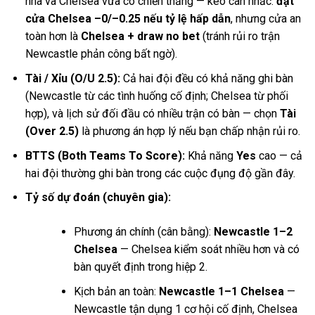
nhà và Chelsea vừa có chiến thắng — kèo cân nhắc:
đặt
cửa Chelsea –0/–0.25 nếu tỷ lệ hấp dẫn
, nhưng cửa an
toàn hơn là
Chelsea + draw no bet
(tránh rủi ro trận
Newcastle phản công bất ngờ).
Tài / Xỉu (O/U 2.5):
Cả hai đội đều có khả năng ghi bàn
(Newcastle từ các tình huống cố định; Chelsea từ phối
hợp), và lịch sử đối đầu có nhiều trận có bàn — chọn
Tài
(Over 2.5)
là phương án hợp lý nếu bạn chấp nhận rủi ro.
BTTS (Both Teams To Score):
Khả năng
Yes
cao — cả
hai đội thường ghi bàn trong các cuộc đụng độ gần đây.
Tỷ số dự đoán (chuyên gia):
Phương án chính (cân bằng):
Newcastle 1–2
Chelsea
— Chelsea kiểm soát nhiều hơn và có
bàn quyết định trong hiệp 2.
Kịch bản an toàn:
Newcastle 1–1 Chelsea
—
Newcastle tận dụng 1 cơ hội cố định, Chelsea