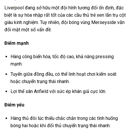
Liverpool đang sở hữu một đội hình tương đối ổn định, đặc
biệt là sự hòa nhập rất tốt của các cầu thủ trẻ xen lẫn trụ cột
giàu kinh nghiệm. Tuy nhiên, đội bóng vùng Merseyside vẫn
đối mặt một số vấn đề:
Điểm mạnh
Hàng công biến hóa, tốc độ cao, khả năng pressing
mạnh.
Tuyến giữa đồng đều, có thể linh hoạt chơi kiểm soát
hoặc chuyển trạng thái nhanh.
Lợi thế sân Anfield với sức ép khán giả cực lớn.
Điểm yếu
Hàng thủ đôi lúc thiếu chắc chắn trong các tình huống
bóng hai hoặc khi đối thủ chuyển trạng thái nhanh.