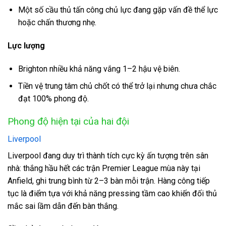
Một số cầu thủ tấn công chủ lực đang gặp vấn đề thể lực
hoặc chấn thương nhẹ.
Lực lượng
Brighton nhiều khả năng vắng 1–2 hậu vệ biên.
Tiền vệ trung tâm chủ chốt có thể trở lại nhưng chưa chắc
đạt 100% phong độ.
Phong độ hiện tại của hai đội
Liverpool
Liverpool đang duy trì thành tích cực kỳ ấn tượng trên sân
nhà: thắng hầu hết các trận Premier League mùa này tại
Anfield, ghi trung bình từ 2–3 bàn mỗi trận. Hàng công tiếp
tục là điểm tựa với khả năng pressing tầm cao khiến đối thủ
mắc sai lầm dẫn đến bàn thắng.