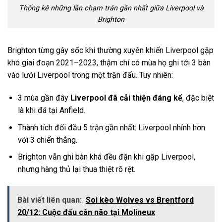
Thống kê những lần chạm trán gần nhất giữa Liverpool và
Brighton
Brighton từng gây sốc khi thường xuyên khiến Liverpool gặp
khó giai đoạn 2021–2023, thậm chí có mùa họ ghi tới 3 bàn
vào lưới Liverpool trong một trận đấu. Tuy nhiên:
3 mùa gần đây
Liverpool đã cải thiện đáng kể
, đặc biệt
là khi đá tại Anfield.
Thành tích đối đầu 5 trận gần nhất: Liverpool nhỉnh hơn
với 3 chiến thắng.
Brighton vẫn ghi bàn khá đều đặn khi gặp Liverpool,
nhưng hàng thủ lại thua thiệt rõ rệt.
Bài viết liên quan:
Soi kèo Wolves vs Brentford
20/12: Cuộc đấu cân não tại Molineux