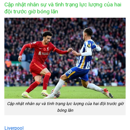
Cập nhật nhân sự và tình trạng lực lượng của hai
đội trước giờ bóng lăn
Cập nhật nhân sự và tình trạng lực lượng của hai đội trước giờ
bóng lăn
Liverpool