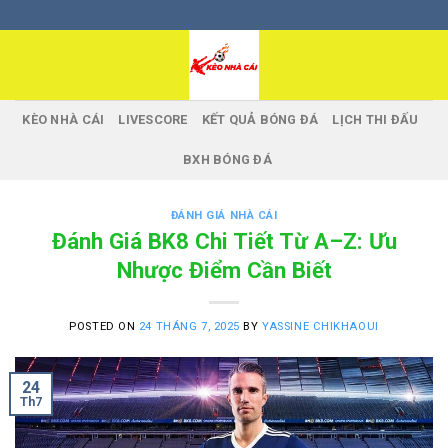
Skip
to
content
KÈO NHÀ CÁI
LIVESCORE
KẾT QUẢ BÓNG ĐÁ
LỊCH THI ĐẤU
BXH BÓNG ĐÁ
ĐÁNH GIÁ NHÀ CÁI
Đánh Giá BK8 Chi Tiết Từ A–Z: Ưu
Nhược Điểm Cần Biết
POSTED ON
24 THÁNG 7, 2025
BY
YASSINE CHIKHAOUI
24
Th7