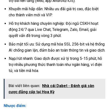
trợ đa nền tảng (web, app Android/iOS).
Khuyến mãi hấp dẫn: Nhiều ưu đãi giá trị cao, đặc biệt
cho thành viên mới và VIP.
Hỗ trợ khách hàng chuyên nghiệp: Đội ngũ CSKH hoạt
động 24/7 qua Live Chat, Telegram, Zalo, Email, giải
quyết vấn đề trong vòng 3 phút.
Bảo mật tối ưu: Sử dụng mã hóa SSL 256-bit và hệ thống
AI chống gian lận, đảm bảo an toàn thông tin và giao dịch.
Nạp/rút nhanh: Giao dịch được xử lý trong 5-15 phút, hỗ
trợ nhiều phương thức thanh toán như ngân hàng, ví điện
tử, và tiền mã hóa.
Bài viết liên quan:
Nhà cái Dabet - Đánh giá sàn
cược đẳng cấp tại Hoa Kỳ
Nhược điểm: