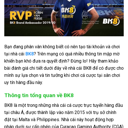
Bạn đang phân vân không biết có nên tạo tài khoản và chơi
tại nhà cái
BK8
? Trên mạng có quá nhiều thông tin mập mờ
khiến bạn khó đưa ra quyết định? Đừng lo! Hãy tham khảo
bài đánh giá chi tiết dưới đây về nhà cái BK8 để có được cho
mình sự lựa chọn và tin tưởng khi chơi cá cược tại sân chơi
uy tín hàng đầu này.
Thông tin tổng quan về BK8
BK8 là một trong những nhà cái cá cược trực tuyến hàng đầu
tại châu Á, được thành lập vào năm 2015 với trụ sở chính
đặt tại Malta và Philippines. Nhà cái này hoạt động hợp
pháp dưới sự cấp phép của Curacao Gaming Authority (CGA)