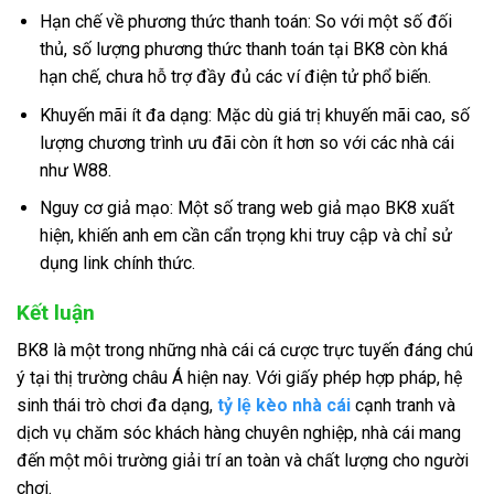
Hạn chế về phương thức thanh toán: So với một số đối
thủ, số lượng phương thức thanh toán tại BK8 còn khá
hạn chế, chưa hỗ trợ đầy đủ các ví điện tử phổ biến.
Khuyến mãi ít đa dạng: Mặc dù giá trị khuyến mãi cao, số
lượng chương trình ưu đãi còn ít hơn so với các nhà cái
như W88.
Nguy cơ giả mạo: Một số trang web giả mạo BK8 xuất
hiện, khiến anh em cần cẩn trọng khi truy cập và chỉ sử
dụng link chính thức.
Kết luận
BK8 là một trong những nhà cái cá cược trực tuyến đáng chú
ý tại thị trường châu Á hiện nay. Với giấy phép hợp pháp, hệ
sinh thái trò chơi đa dạng,
tỷ lệ kèo nhà cái
cạnh tranh và
dịch vụ chăm sóc khách hàng chuyên nghiệp, nhà cái mang
đến một môi trường giải trí an toàn và chất lượng cho người
chơi.