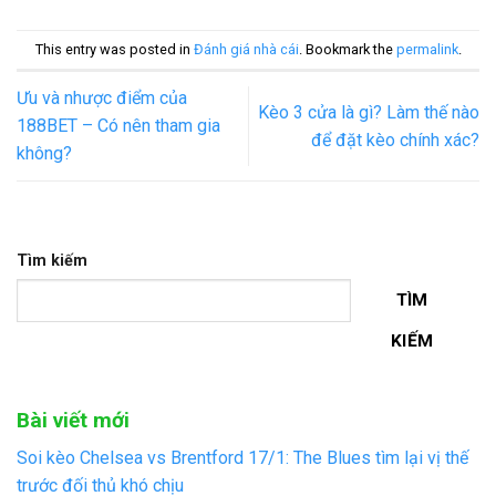
This entry was posted in
Đánh giá nhà cái
. Bookmark the
permalink
.
Ưu và nhược điểm của
Kèo 3 cửa là gì? Làm thế nào
188BET – Có nên tham gia
để đặt kèo chính xác?
không?
Tìm kiếm
TÌM
KIẾM
Bài viết mới
Soi kèo Chelsea vs Brentford 17/1: The Blues tìm lại vị thế
trước đối thủ khó chịu