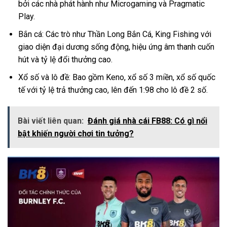
bởi các nhà phát hành như Microgaming và Pragmatic
Play.
Bắn cá: Các trò như Thần Long Bắn Cá, King Fishing với
giao diện đại dương sống động, hiệu ứng âm thanh cuốn
hút và tỷ lệ đổi thưởng cao.
Xổ số và lô đề: Bao gồm Keno, xổ số 3 miền, xổ số quốc
tế với tỷ lệ trả thưởng cao, lên đến 1:98 cho lô đề 2 số.
Bài viết liên quan:
Đánh giá nhà cái FB88: Có gì nổi
bật khiến người chơi tin tưởng?