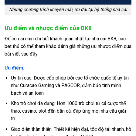
Những chương trình khuyến mãi, ưu đãi tại hệ thống nhà cái
Ưu điểm và nhược điểm của BK8
Để có cái nhìn chi tiết khách quan nhất tại nhà cái BK8, các
bet thủ có thể tham khảo đánh giá những ưu nhược điểm qua
bài viết sau đây:
Ưu điểm:
Uy tín cao: Được cấp phép bởi các tổ chức quốc tế uy tín
như Curacao Gaming và PAGCOR, đảm bảo tính minh
bạch và an toàn.
Kho trò chơi đa dạng: Hơn 1000 trò chơi từ cá cược thể
thao, casino, slot đến bắn cá, đáp ứng mọi nhu cầu giải
trí.
Giao diện thân thiện: Thiết kế hiện đại, tốc độ tải nhanh, hỗ